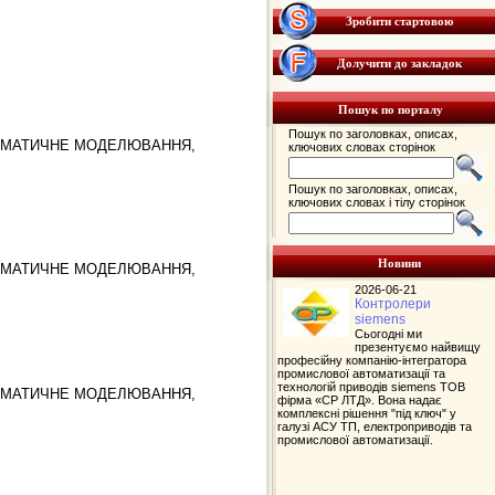
Зробити стартовою
Долучити до закладок
Пошук по порталу
Пошук по заголовках, описах,
ТЕМАТИЧНЕ МОДЕЛЮВАННЯ,
ключових словах сторінок
Пошук по заголовках, описах,
ключових словах і тілу сторінок
Новини
ТЕМАТИЧНЕ МОДЕЛЮВАННЯ,
2026-06-21
Контролери
siemens
Сьогодні ми
презентуємо найвищу
професійну компанію-інтегратора
промислової автоматизації та
технологій приводів siemens ТОВ
ТЕМАТИЧНЕ МОДЕЛЮВАННЯ,
фірма «СР ЛТД». Вона надає
комплексні рішення "під ключ" у
галузі АСУ ТП, електроприводів та
промислової автоматизації.