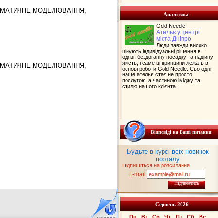
ТЕМАТИЧНЕ МОДЕЛЮВАННЯ,
Аналітика
Gold Needle
Ательє у центрі
міста Дніпро
Люди завжди високо
цінують індивідуальні рішення в
одязі, бездоганну посадку та надійну
якість, і саме ці принципи лежать в
ТЕМАТИЧНЕ МОДЕЛЮВАННЯ,
основі роботи Gold Needle. Сьогодні
наше ательє стає не просто
послугою, а частиною іміджу та
стилю нашого клієнта.
Відповіді на Ваші питання
Будьте в курсі всіх новинок
порталу
Підпишіться на розсилання
E-mail:
Підписатись
Серпень 2026
Пн
Вт
Ср
Чт
Пт
Сб
Вс