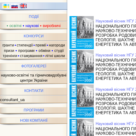
ПОДІЇ
Науковий вісник НГУ
•
освітні
•
наукові
•
виробничі
НАЦІОНАЛЬНОГО ГІ
НАУКОВО-ТЕХНІЧН
РОЗРОБКА РОДОВИ
КОНКУРСИ
ГЕОЛОГІЯ, ШАХТНЕ
ЕНЕРГЕТИКА ТА АВ
•
•
•
гранти
стипендії
премії
нагороди
•
•
•
призи
програми
обміни
студії
Науковий вісник НГУ
•
•
тренінги
стажуванння
літні школи
НАЦІОНАЛЬНОГО ГІ
НАУКОВО-ТЕХНІЧН
ФОТОГАЛЕРЕЇ
РОЗРОБКА РОДОВИ
ГЕОЛОГІЯ, ШАХТНЕ
науково-освітні та гірничовидобувні
ЕНЕРГЕТИКА ТА АВ
центри України
Науковий вісник НГУ
КОНТАКТИ
НАЦІОНАЛЬНОГО ГІ
НАУКОВО-ТЕХНІЧН
consultant_ua
РОЗРОБКА РОДОВИ
ГЕОЛОГІЯ, ШАХТНЕ
ПРОГРАМИ
ЕНЕРГЕТИКА ТА АВ
НОВІ КОМПАНІЇ
Науковий вісник НГУ
НАЦІОНАЛЬНОГО ГІ
НАУКОВО-ТЕХНІЧН