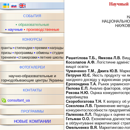
Научный 
ав
СОБЫТИЯ
Н
НАЦІОНАЛЬНО
•
образовательные
НАУКОВ
•
научные
•
производственные
КОНКУРСЫ
гранты
•
стипендии
•
премии
•
награды
•
призы
•
программы
обмены
•
студии
тренинги
•
стажировки
•
летние школы
Решетілова Т.Б., Ямкова Л.В.
Вищи
Косолапов А.Ф.
Логістичне адмініс
вищої освіти
ФОТОГАЛЕРЕИ
Чумаченко Т.М., Джига Ю.В.
Маркет
Петруня Ю.Є.
Якість продукту чи я
научно-образовательные и
західного досвіду у відносинах укр
горнодобывающие центры Украины
Ерохондина Т.А.
Рынок украинског
Пилова Е.П.
Анализ факторов, опр
КОНТАКТЫ
Рекова Н.Ю.
Оцінка конкурентоспро
виробництва
consultant_ua
Скоробогатова Т.Н.
К вопросу об 
Соколова Л.В.
Применение метода 
конкурентоспособности предприяти
ПРОГРАММЫ
Палехова Л.Л.
Подходы к оценке к
Гетьман О.О.
Економічна діагности
НОВЫЕ КОМПАНИИ
в обґрунтуванні маркетингової страт
Омельченко В.Я.
Маркетингово-лог