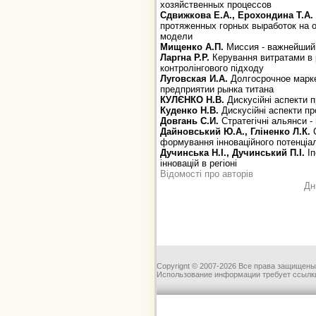
хозяйственных процессов
Сдвижкова Е.А., Ерохондина Т.А.
протяженных горных выработок на 
модели
Мищенко А.П.
Миссия - важнейший 
Ларгна Р.Р.
Керування витратами в 
контролінгового підходу
Луговская И.А.
Долгосрочное марке
предприятии рынка титана
КУЛЄНКО Н.В.
Дискусійні аспекти п
Куденко Н.В.
Дискусійні аспекти п
Довгань С.И.
Стратегічні альянси 
Дайновський Ю.А., Гліненко Л.К.
С
формування інноваційного потенціа
Дучинська Н.І., Дучинський П.І.
Іп
інновацій в регіоні
Відомості про авторів
Дн
Copyrignt © 2007-2026 Все права защищены
Использование информации требует ссылки