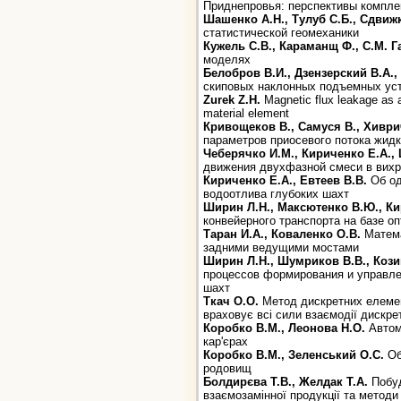
Приднепровья: перспективы компле
Шашенко А.Н., Тулуб С.Б., Сдвиж
статистической геомеханики
Кужель С.В., Караманщ Ф., С.М. 
моделях
Белобров В.И., Дзензерский В.А.,
скиповых наклонных подъемных ус
Zurek Z.H.
Magnetic flux leakage as a
material element
Кривощеков В., Самуся B., Хивр
параметров приосевого потока жид
Чеберячко И.М., Кириченко Е.А.,
движения двухфазной смеси в вихр
Кириченко Е.А., Евтеев В.В.
Об од
водоотлива глубоких шахт
Ширин Л.Н., Максютенко В.Ю., Кир
конвейерного транспорта на базе 
Таран И.А., Коваленко О.В.
Матем
задними ведущими мостами
Ширин Л.Н., Шумриков В.В., Кози
процессов формирования и управле
шахт
Ткач О.О.
Метод дискретних елемен
враховує всі сили взаємодії дискре
Коробко В.М., Леонова Н.О.
Автом
кар'єрах
Коробко В.М., Зеленський О.С.
Об
родовищ
Болдирєва Т.В., Желдак Т.А.
Побуд
взаємозамінної продукції та методи 