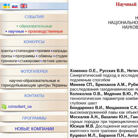
Научный 
ав
СОБЫТИЯ
Н
НАЦІОНАЛЬНО
•
образовательные
НАУКОВ
•
научные
•
производственные
КОНКУРСЫ
гранты
•
стипендии
•
премии
•
награды
•
призы
•
программы
обмены
•
студии
тренинги
•
стажировки
•
летние школы
Хоменко О.Е., Русских В.В., Нете
ФОТОГАЛЕРЕИ
Синергетический подход в исследо
подземным способом
научно-образовательные и
Минеев СП., Брюханов А.М., Руби
горнодобывающие центры Украины
расследования газодинамических я
Колоколов О.В., Медяник В.Ю., Р
КОНТАКТЫ
технологических параметров комби
глубоких шахт
consultant_ua
Бондаренко В.И., Мещанинов С.К.
высоконагруженной лавы как объек
Москалев А.Н., Вахалин Ю.Н., Ган
ПРОГРАММЫ
горных породах при термоцикличес
Юсишв М.В.
Дослщження магштних
НОВЫЕ КОМПАНИИ
мапптного поля трапових формащй
Куцевол М.Л., Баранов П.Н., Анто