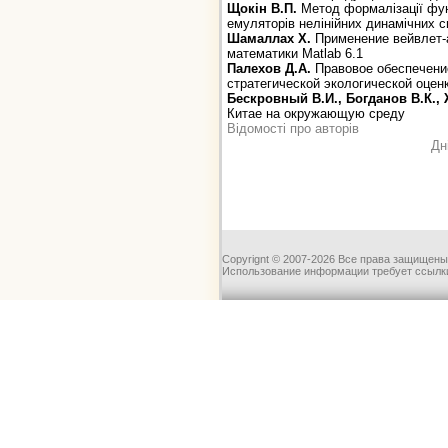
Щокін В.П.
Метод формалізації фун
емуляторів нелінійних динамічних 
Шамаллах X.
Применение вейвлет-
математики Matlab 6.1
Палехов Д.А.
Правовое обеспечени
стратегической экологической оцен
Бескровный В.И., Богданов В.К., 
Китае на окружающую среду
Відомості про авторів
Дн
Copyrignt © 2007-2026 Все права защищены
Использование информации требует ссылки