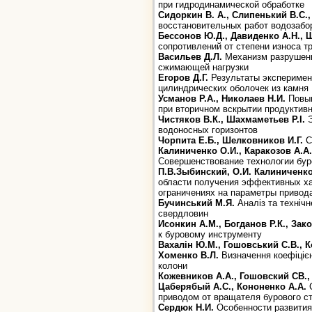
при гидродинамической обработке
Сидоркин В. А., Слипенький В.С.
восстановительных работ водозабо
Бессонов Ю.Д., Давиденко А.Н., 
сопротивлений от степени износа т
Васильев Д.Л.
Механизм разрушени
сжимающей нагрузки
Егоров Д.Г.
Результаты эксперимен
цилиндрических оболочек из камня
Усманов Р.А., Николаев Н.И.
Повы
при вторичном вскрытии продуктив
Чистяков В.К., Шахмаметьев Р.І.
водоносных горизонтов
Чорпита Е.Б., Шелковников И.Г.
С
Калиниченко О.И., Каракозов А.А.
Совершенствование технологии бур
П.В.Зыбинский, О.И. Калиниченко
области получения эффективных ха
ограничениях на параметры привод
Бучинський М.Я.
Аналіз та техніч
свердловин
Исонкин А.М., Богданов Р.К., Зако
к буровому инструменту
Вахалін Ю.М., Гошовський С.В., К
Хоменко В.Л.
Визначення коефіцієн
колони
Кожевников А.А., Гошовский СВ., 
Цаберябый А.С., Кононенко А.А.
С
приводом от вращателя бурового с
Сердюк Н.И.
Особенности развития