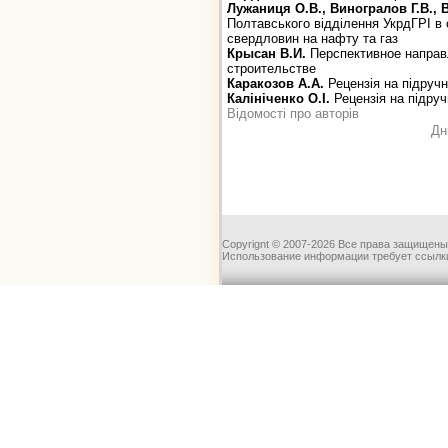
Лужаниця О.В., Виногралов Г.В., 
Полтавського відділення УкрдГРІ в 
свердловин на нафту та газ
Крысан В.И.
Перспективное направ
строительстве
Каракозов А.А.
Рецензія на підруч
Калініченко О.І.
Рецензія на підруч
Відомості про авторів
Дн
Copyrignt © 2007-2026 Все права защищены
Использование информации требует ссылки