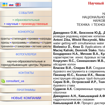
Научный 
ав
СОБЫТИЯ
Н
НАЦІОНАЛЬНО
•
образовательные
НАУКОВ
•
научные
•
производственные
ТЕХНІКА І ТЕХН
КОНКУРСЫ
Давиденко О.М., Безсонов Ю.Д., 
розвідки родовищ корисних копалин 
гранты
•
стипендии
•
премии
•
награды
Antoni Ziba, Witold Reczynski, Nik
•
призы
•
программы
обмены
•
студии
water getting with simultaneous water
тренинги
•
стажировки
•
летние школы
Bielewicz D., Knez D.
Applications of
Maciej Kaliski, Dominik Stako.
Natur
Бондаренко Н.А., Мечник В.А., Ку
ФОТОГАЛЕРЕИ
характеристик износ буровых вста
Коцкулич Я.С., Сенюшкович М.В., 
научно-образовательные и
обсадних колон
горнодобывающие центры Украины
Власюк В.И., Спирин В.И.
Создани
бурового инструмента в современн
КОНТАКТЫ
Пикинер Ю.С., Козлов И.К., Янков
конструкция обсадных труб большо
consultant_ua
Сирик В.Ф., Островский И.Р., Ткач
бурового става
Судаков А.К.
Современные предста
ПРОГРАММЫ
оболочки
Давиденко А.Н., Камышацкий А.Ф
НОВЫЕ КОМПАНИИ
гидрогеологических скважин
Камышацкий А.Ф.
Процесс дисперг