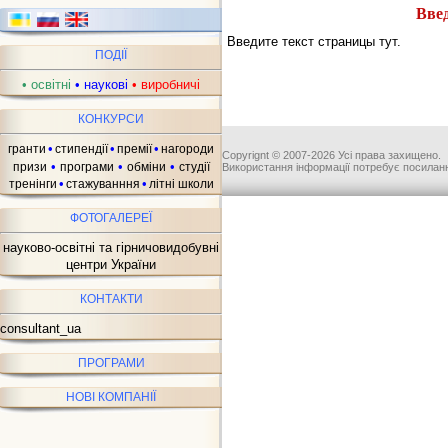
Введ
Введите текст страницы тут.
ПОДІЇ
•
освітні
•
наукові
•
виробничі
КОНКУРСИ
•
•
•
гранти
стипендії
премії
нагороди
Copyrignt © 2007-2026 Усі права захищено.
•
•
•
призи
програми
обміни
студії
Використання інформації потребує посиланн
•
•
тренінги
стажуванння
літні школи
ФОТОГАЛЕРЕЇ
науково-освітні та гірничовидобувні
центри України
КОНТАКТИ
consultant_ua
ПРОГРАМИ
НОВІ КОМПАНІЇ