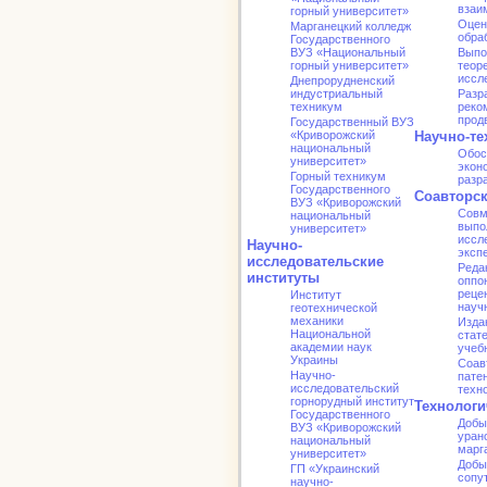
взаи
горный университет»
Оцен
Марганецкий колледж
обра
Государственного
ВУЗ «Национальный
Выпо
горный университет»
теор
иссл
Днепрорудненский
индустриальный
Разр
техникум
реко
прод
Государственный ВУЗ
«Криворожский
Научно-те
национальный
Обос
университет»
экон
Горный техникум
разр
Государственного
Соавторс
ВУЗ «Криворожский
Совм
национальный
выпо
университет»
иссл
Научно-
эксп
исследовательские
Реда
институты
оппо
реце
Институт
науч
геотехнической
механики
Изда
Национальной
стат
академии наук
учеб
Украины
Соав
Научно-
патен
исследовательский
техн
горнорудный институт
Технологи
Государственного
Добы
ВУЗ «Криворожский
уран
национальный
марг
университет»
Добы
ГП «Украинский
сопу
научно-