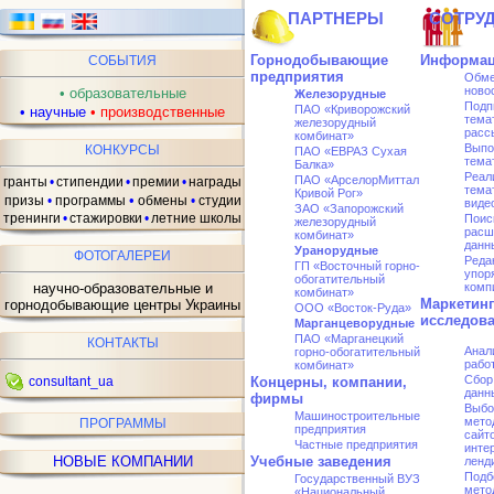
ПАРТНЕРЫ
СОТРУ
Горнодобывающие
Информац
СОБЫТИЯ
предприятия
Обме
ново
•
образовательные
Железорудные
Подп
ПАО «Криворожский
•
научные
•
производственные
тема
железорудный
расс
комбинат»
Выпо
КОНКУРСЫ
ПАО «ЕВРАЗ Сухая
тема
Балка»
Реал
ПАО «АрселорMиттал
гранты
•
стипендии
•
премии
•
награды
тема
Кривой Рог»
•
призы
•
программы
обмены
•
студии
виде
ЗАО «Запорожский
тренинги
•
стажировки
•
летние школы
Поис
железорудный
расш
комбинат»
данн
Уранорудные
ФОТОГАЛЕРЕИ
Реда
ГП «Восточный горно-
упор
обогатительный
научно-образовательные и
комп
комбинат»
Маркетин
горнодобывающие центры Украины
ООО «Восток-Руда»
исследов
Марганцеворудные
ПАО «Марганецкий
КОНТАКТЫ
Анал
горно-обогатительный
рабо
комбинат»
Сбор
consultant_ua
Концерны, компании,
данн
фирмы
Выбо
Машиностроительные
мето
ПРОГРАММЫ
предприятия
сайто
Частные предприятия
инте
НОВЫЕ КОМПАНИИ
Учебные заведения
ленд
Подб
Государственный ВУЗ
мето
«Национальный