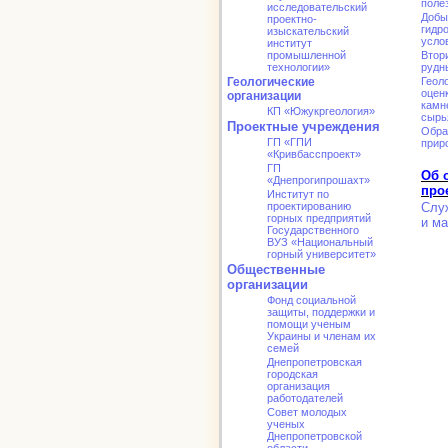
поле
исследовательский
Добы
проектно-
гидр
изыскательский
усло
институт
промышленной
Втор
технологии»
рудн
Геологические
Геол
оцен
организации
камн
КП «Южукргеология»
сырь
Проектные учреждения
Обра
ГП «ГПИ
прир
«Кривбасспроект»
ГП
Об 
«Днепрогипрошахт»
про
Институт по
проектированию
Слу
горных предприятий
и ма
Государственного
ВУЗ «Национальный
горный университет»
Общественные
организации
Фонд социальной
защиты, поддержки и
помощи ученым
Украины и членам их
семей
Днепропетровская
городская
организация
работодателей
Совет молодых
ученых
Днепропетровской