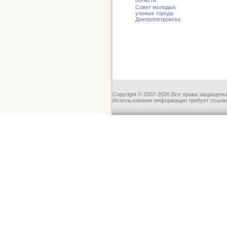
области
Совет молодых
ученых города
Днепропетровска
Copyrignt © 2007-2026 Все права защищены
Использование информации требует ссылки