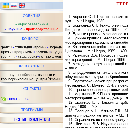
ПЕРЕ
ав
СОБЫТИЯ
1. Баранов О.Л. Расчет параметро
руд. – М.: Недра, 1985.
•
образовательные
2. Борисенко С.Г. Технология подз
•
научные
•
производственные
Вища шк. Главное изд-во, 1987. – 26
3. Единые правила безопасности пр
4. Единые правила безопасности п
КОНКУРСЫ
месторождений подземным способом
5. Закладочные работы в шахтах: 
гранты
•
стипендии
•
премии
•
награды
Цыгалова. – М.: Недра, 1989. – 400 
•
призы
•
программы
обмены
•
студии
6. Именитов В.А. Процессы подзем
тренинги
•
стажировки
•
летние школы
месторождений. – М.: Недра, 1986. 
7. Методы и средства взрывной отб
ФОТОГАЛЕРЕИ
– 380 с.
8. Определение оптимальных конс
научно-образовательные и
обрушения для рудников Кривбасса.
горнодобывающие центры Украины
9. Подготовка блоков при разработ
Нестеренко, С. Мячин, Ю.И. Лысенко
КОНТАКТЫ
10. Проектирование взрывных робот
11. Мартынов В.К Проектирование 
месторождений. – Киев – Донецк: Ви
consultant_ua
12. Скоряков Ю.Г. Подземная добы
Недра, 1986. – 408 с.
ПРОГРАММЫ
13. Слепцов М.Н., Азимов Р.Ш., М
цветных и редких металлов. – М.: Н
14. Справочник по горнорудному дел
НОВЫЕ КОМПАНИИ
15. Шестаков В.В. Научные основы