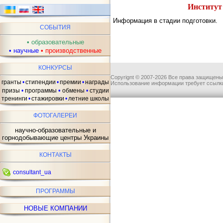
Институт
Информация в стадии подготовки.
СОБЫТИЯ
•
образовательные
•
научные
•
производственные
КОНКУРСЫ
Copyrignt © 2007-2026 Все права защищены
гранты
•
стипендии
•
премии
•
награды
Использование информации требует ссылки
•
призы
•
программы
обмены
•
студии
тренинги
•
стажировки
•
летние школы
ФОТОГАЛЕРЕИ
научно-образовательные и
горнодобывающие центры Украины
КОНТАКТЫ
consultant_ua
ПРОГРАММЫ
НОВЫЕ КОМПАНИИ