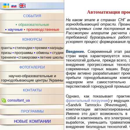
Автоматизация про
СОБЫТИЯ
На каком этапе в странах СНГ в
горнодобывающей отрасли. Проан
•
образовательные
используемых схем построения ма
•
научные
•
производственные
Рассмотрен алгоритм расчета и
требований буровзрывных работ
КОНКУРСЫ
ускоряет процесс формирования п
гранты
•
стипендии
•
премии
•
награды
Введение.
Современный этап раз
•
призы
•
программы
обмены
•
студии
стран мира характеризуется кон
тренинги
•
стажировки
•
летние школы
технологий добычи, прежде всего, 
внедрение прогрессивных технол
ФОТОГАЛЕРЕИ
современных горных машин. Веду
фирм активно разрабатывают прое
научно-образовательные и
прибыли горнодобывающим компа
горнодобывающие центры Украины
надзором или самостоятельно 
перспективой горнорудной промышл
КОНТАКТЫ
Однако, как показывает практи
consultant_ua
фронтальный погрузчик
) у ведущих
«Sandvik Tamrock» (Финляндия),
комплектации автоматизированн
ПРОГРАММЫ
Именно это даст возможность в
собой и компоновать его электрон
НОВЫЕ КОМПАНИИ
выработок, уменьшить травматизм
внедрение безлюдных технологий. 