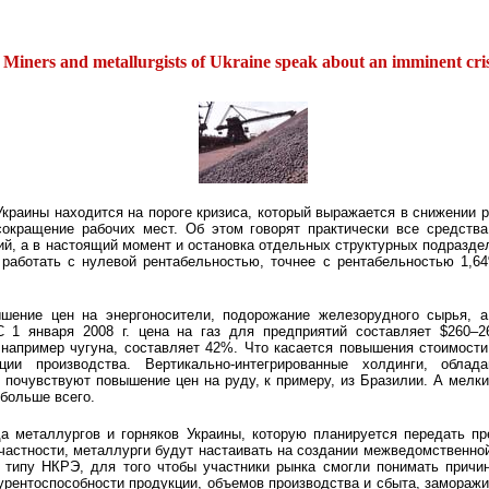
Miners and metallurgists of Ukraine speak about an imminent cris
автор: Олег Хоменко
Украины находится на пороге кризиса, который выражается в снижении 
окращение рабочих мест. Об этом говорят практически все средств
й, а в настоящий момент и остановка отдельных структурных подраздел
 работать с нулевой рентабельностью, точнее с рентабельностью 1,6
шение цен на энергоносители, подорожание железорудного сырья, а
 С 1 января 2008 г. цена на газ для предприятий составляет $260–2
 например чугуна, составляет 42%. Что касается повышения стоимости
ции производства. Вертикально-интегрированные холдинги, обл
 почувствуют повышение цен на руду, к примеру, из Бразилии. А мелки
больше всего.
а металлургов и горняков Украины, которую планируется передать пр
 частности, металлурги будут настаивать на создании межведомственно
 типу НКРЭ, для того чтобы участники рынка смогли понимать причи
курентоспособности продукции, объемов производства и сбыта, замораж