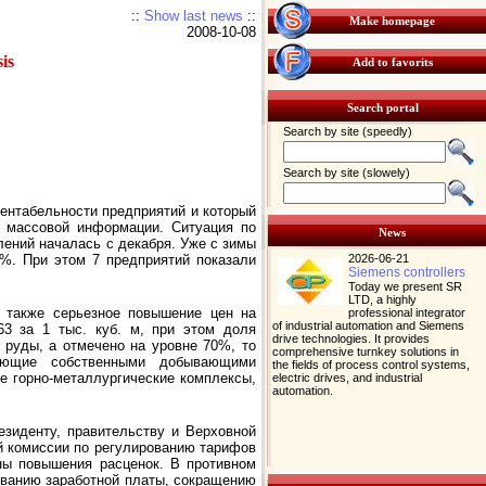
::
Show last news
::
Make homepage
2008-10-08
is
Add to favorits
Search portal
Search by site (speedly)
Search by site (slowely)
рентабельности предприятий и который
а массовой информации. Ситуация по
News
ений началась с декабря. Уже с зимы
2026-06-21
4%. При этом 7 предприятий показали
Siemens controllers
Today we present SR
LTD, a highly
 также серьезное повышение цен на
professional integrator
of industrial automation and Siemens
63 за 1 тыс. куб. м, при этом доля
drive technologies. It provides
 руды, а отмечено на уровне 70%, то
comprehensive turnkey solutions in
адающие собственными добывающими
the fields of process control systems,
е горно-металлургические комплексы,
electric drives, and industrial
automation.
езиденту, правительству и Верховной
й комиссии по регулированию тарифов
ны повышения расценок. В противном
иванию заработной платы, сокращению