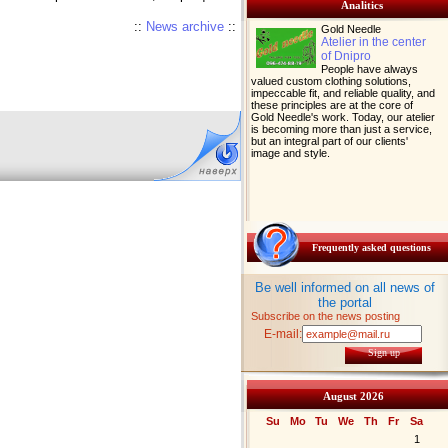
Analitics
::
News archive
::
Gold Needle
Atelier in the center
of Dnipro
People have always
valued custom clothing solutions,
impeccable fit, and reliable quality, and
these principles are at the core of
Gold Needle's work. Today, our atelier
is becoming more than just a service,
but an integral part of our clients'
image and style.
Frequently asked questions
Be well informed on all news of
the portal
Subscribe on the news posting
E-mail:
Sign up
August 2026
Su
Mo
Tu
We
Th
Fr
Sa
1