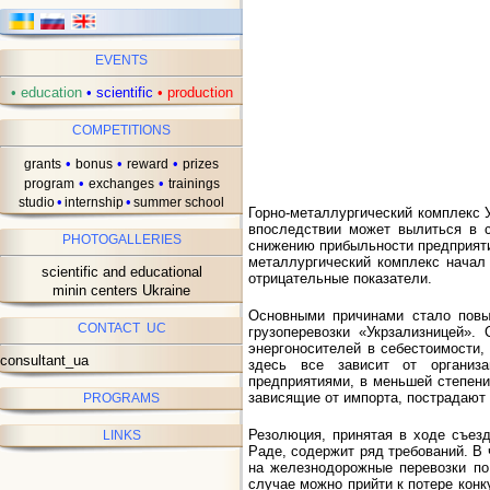
EVENTS
•
education
•
scientific
•
production
COMPETITIONS
•
•
•
grants
bonus
reward
prizes
•
•
program
exchanges
trainings
•
•
studio
internship
summer school
Горно-металлургический комплекс 
впоследствии может вылиться в с
PHOTOGALLERIES
снижению прибыльности предприяти
металлургический комплекс начал
scientific and educational
отрицательные показатели.
minin centers Ukraine
Основными причинами стало повы
CONTACT UC
грузоперевозки «Укрзализницей».
энергоносителей в себестоимости,
consultant_ua
здесь все зависит от организа
предприятиями, в меньшей степени
зависящие от импорта, пострадают 
PROGRAMS
Резолюция, принятая в ходе съезд
LINKS
Раде, содержит ряд требований. В
на железнодорожные перевозки по
случае можно прийти к потере кон