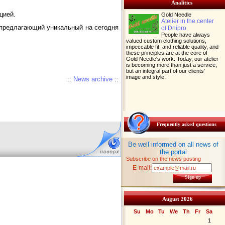
Analitics
цией.
Gold Needle
Atelier in the center
 предлагающий уникальный на сегодня
of Dnipro
People have always
valued custom clothing solutions,
impeccable fit, and reliable quality, and
these principles are at the core of
Gold Needle's work. Today, our atelier
is becoming more than just a service,
but an integral part of our clients'
image and style.
::
News archive
::
Frequently asked questions
Be well informed on all news of
the portal
Subscribe on the news posting
E-mail:
Sign up
August 2026
Su
Mo
Tu
We
Th
Fr
Sa
1