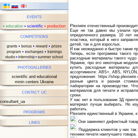
EVENTS
Plexiwire отечественный производит
•
education
•
scientific
•
production
Еще не так давно мы узнали про
определенного размера. 10 лет н
COMPETITIONS
пластика, который в него заправл
детей, так и для взрослых.
•
•
•
grants
bonus
reward
prizes
И как неожиданно и быстро такие п
•
•
program
exchanges
trainings
Теперь, если программа такого п
•
•
studio
internship
summer school
расходные материалы такого чудо 
Украине, про его некоторые модели
купить расходные материалы для
PHOTOGALLERIES
ассортименте: ABS+, ABS, NYLON, 
scientific and educational
предложения: https://shop.plexiwi
разные цвета и разная стоимо
minin centers Ukraine
лаборатории на производстве. Чт
материалов для печати и исправл
CONTACT UC
сроки.
У нас нет в пользовании 3Д принт
consultant_ua
материал лучше выбирать. Но из
работать.
PROGRAMS
Plexiwire единственный в Украине, к
Они заменяют дефектный товар 
LINKS
Поддержка клиентов у них так 
техники печати наилучшего товара, 