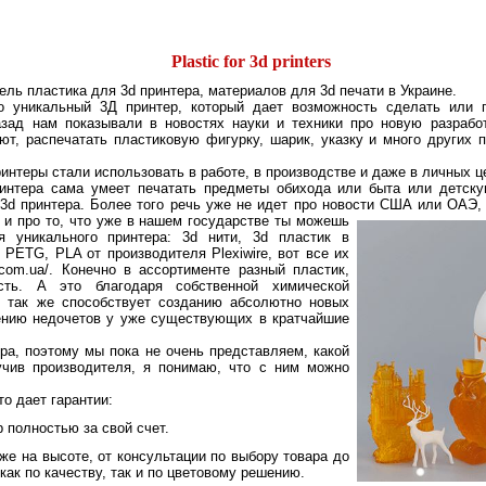
Plastic for 3d printers
ель пластика для 3d принтера, материалов для 3d печати в Украине.
 уникальный 3Д принтер, который дает возможность сделать или п
азад нам показывали в новостях науки и техники про новую разрабо
яют, распечатать пластиковую фигурку, шарик, указку и много других 
ринтеры стали использовать в работе, в производстве и даже в личных ц
ринтера сама умеет печатать предметы обихода или быта или детск
3d принтера. Более того речь уже не идет про новости США или ОАЭ, 
 и про то, что уже в нашем государ
стве ты можешь
 уникального принтера: 3d нити, 3d пластик в
PETG, PLA от производителя Plexiwire, вот все их
re.com.ua/. Конечно в ассортименте разный пластик,
сть. А это благодаря собственной химической
о так же способствует созданию абсолютно новых
ению недочетов у уже существующих в кратчайшие
ера, поэтому мы пока не очень представляем, какой
учив производителя, я понимаю, что с ним можно
то дает гарантии:
полностью за свой счет.
же на высоте, от консультации по выбору товара до
как по качеству, так и по цветовому решению.