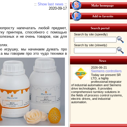
::
Show last news
::
Make homepage
2020-09-17
Add to favorits
опросту напечатать любой предмет,
Search portal
тку принтера, способного с помощью
Search by site (speedly)
полезных и не очень товаров, как для
елях.
Search by site (slowely)
ую игрушку, мы начинаем думать про
а мы говорим про это чудо техники в
News
2026-06-21
Siemens controllers
Today we present SR
LTD, a highly
professional integrator
of industrial automation and Siemens
drive technologies. It provides
comprehensive turnkey solutions in
the fields of process control systems,
electric drives, and industrial
automation.