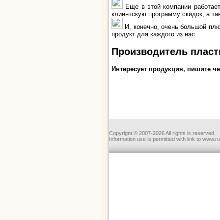
Еще в этой компании работает
клиентскую программу скидок, а та
И, конечно, очень большой плю
продукт для каждого из нас.
Производитель пласт
Интересует продукция, пишите ч
Copyrignt © 2007-2026 All rights is reserved.
Information use is permitted with link to www.r