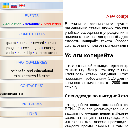
New compan
EVENTS
В связи с расширением деятел
•
education
•
scientific
•
production
размещению статьи любых тематик
учебных заведений и учреждений п
COMPETITIONS
прислана нам на электронный ад
сделать копирайт текста (прове
•
•
•
grants
bonus
reward
prizes
согласовать с правовыми нормами н
•
•
program
exchanges
trainings
•
•
studio
internship
summer school
Ус лги копирайта
PHOTOGALLERIES
Так же в нашей команде администр
статью под Вашу тематику с пол
scientific and educational
Стоимость статьи разумная. Ста
minin centers Ukraine
новейшим требованиям СЕО для п
количество символов от 2000 зна
CONTACT UC
ссылку.
consultant_ua
Спецодежда по выгодной ст
PROGRAMS
Так одной из новых компаний к 
ВЕЙ». Она специализируется на с
защиты по лучшим ценам в Украине
LINKS
средства защиты, спецодежда и с
интересна для любого производит
каждого промышленника и тем б