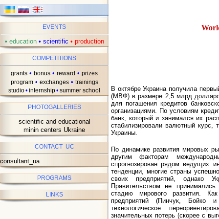
World
EVENTS
•
education
•
scientific
•
production
COMPETITIONS
•
•
•
grants
bonus
reward
prizes
•
•
program
exchanges
trainings
В октябре Украина получила перв
•
•
studio
internship
summer school
(МВФ) в размере 2,5 млрд долларо
для погашения кредитов банковс
PHOTOGALLERIES
организациями. По условиям кред
банк, который и занимался их ра
scientific and educational
стабилизировали валютный курс, 
minin centers Ukraine
Украины.
CONTACT UC
По динамике развития мировых ры
другим факторам международн
consultant_ua
спрогнозирован рядом ведущих ин
тенденции, многие страны успешн
PROGRAMS
своих предприятий, однако Ук
Правительством не принимались
стадию мирового развития. Ка
LINKS
предприятий (Пинчук, Бойко и
технологическое переориентир
значительных потерь (скорее с вы