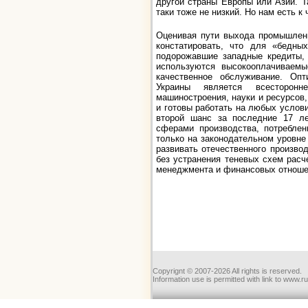
другой страны Европы или Азии. Т
таки тоже не низкий. Но нам есть к
Оценивая пути выхода промышленн
констатировать, что для «бедны
подорожавшие западные кредиты, 
используются высокооплачиваемы
качественное обслуживание. Оп
Украины является всесторонне
машиностроения, науки и ресурсов
и готовы работать на любых услов
второй шанс за последние 17 ле
сферами производства, потреблен
только на законодательном уровне
развивать отечественного произво
без устранения теневых схем расч
менеджмента и финансовых отношен
Copyrignt © 2007-2026 All rights is reserved.
Information use is permitted with link to www.r