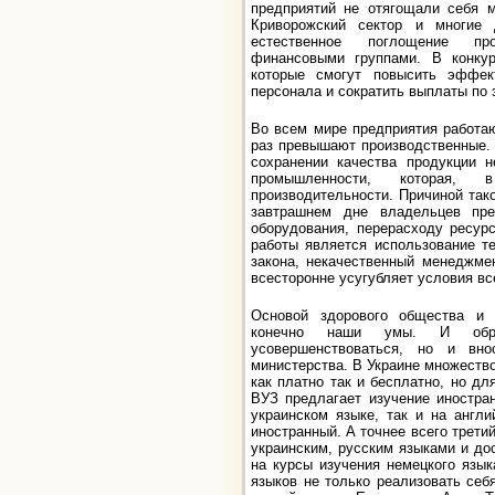
предприятий не отягощали себя 
Криворожский сектор и многие д
естественное поглощение про
финансовыми группами. В конкур
которые смогут повысить эффект
персонала и сократить выплаты по 
Во всем мире предприятия работа
раз превышают производственные.
сохранении качества продукции н
промышленности, которая,
производительности. Причиной тако
завтрашнем дне владельцев пре
оборудования, перерасходу ресур
работы является использование т
закона, некачественный менеджме
всесторонне усугубляет условия в
Основой здорового общества и 
конечно наши умы. И обра
усовершенствоваться, но и вно
министерства. В Украине множество
как платно так и бесплатно, но д
ВУЗ предлагает изучение иностра
украинском языке, так и на англ
иностранный. А точнее всего трети
украинским, русским языками и до
на курсы изучения немецкого язы
языков не только реализовать себ