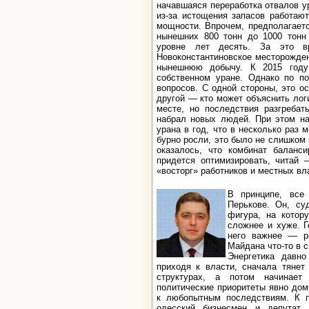
начавшаяся переработка отвалов у
из-за истощения запасов работаю
мощности. Впрочем, предполагаетс
нынешних 800 тонн до 1000 тонн 
уровне лет десять. За это в
Новоконстантиновское месторожден
нынешнюю добычу. К 2015 году 
собственном уране. Однако по по
вопросов. С одной стороны, это о
другой — кто может объяснить лог
месте, но последствия разгребат
набрал новых людей. При этом на
урана в год, что в несколько раз 
бурно росли, это было не слишком 
оказалось, что комбинат баланси
придется оптимизировать, читай
«восторг» работников и местных вл
В принципе, все
Перькове. Он, су
фигура, на котор
сложнее и хуже. Г
него важнее — р
Майдана что-то в 
Энергетика давно
приходя к власти, сначала тяне
структурах, а потом начинает
политические приоритеты явно дом
к любопытным последствиям. К п
одесский бизнесмен и депутат