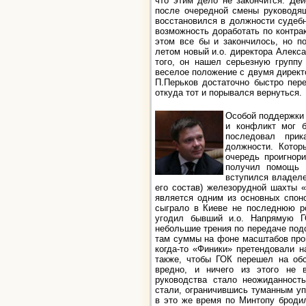
что этим дело не закончится. Дей
после очередной смены руководящ
восстановился в должности судеб
возможность доработать по контрак
этом все бы и закончилось, но п
летом новый и.о. директора Алекс
того, он нашел серьезную группу
веселое положение с двумя директ
П.Перьков достаточно быстро пере
откуда тот и порывался вернуться.
Особой поддержки 
и конфликт мог б
последовал прик
должности. Котор
очередь проигнори
получил помощь и
вступился владеле
его состав) железорудной шахты «
является одним из основных спон
сыграло в Киеве не последнюю ро
угодил бывший и.о. Напрямую Г
небольшие трения по передаче под
там суммы на фоне масштабов прои
когда-то «Финики» претендовали н
также, чтобы ГОК перешел на обс
вредно, и ничего из этого не 
руководства стало неожиданност
стали, ограничившись туманным уп
в это же время по Минтопу броди