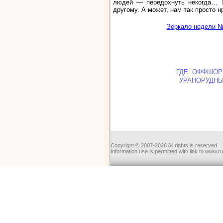
людей — передохнуть некогда… Т
другому. А может, нам так просто н
Зеркало недели № 
ав
ГДЕ ОФФШОР
УРАНОРУДН
Copyrignt © 2007-2026 All rights is reserved.
Information use is permitted with link to www.r