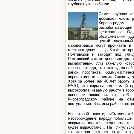
глубинах уже выбрали.
Самая крупная из
добывает часть 
Кировоградом..
разрабатывающий
Центральное. Од
обслуживания уд
целый подземный 
кировоградцы могут прочитать в 
месторождения, выработки кото
Полтавской и заходят под ули
Полтавской и даже довольно далеко
выработаны». Или тяжелую исто
горного отвода, так как «дальне
район проспекта Коммунистиче
перспективные залежи». Сказать, ч
Хотя за более чем 40 лет работы 
НАТО, что взрывы под землей п
высокооплачиваемую работу в город
основном воюют за то, чтобы 
Кировоградском районе на са
поступления. В самом районе, естес
На второй шахте, «Смолинской
месторождение, народу побольше,
вскрытия пластов предполагается
будет выработано... На «Ингульск
так что она протянет на десяток-