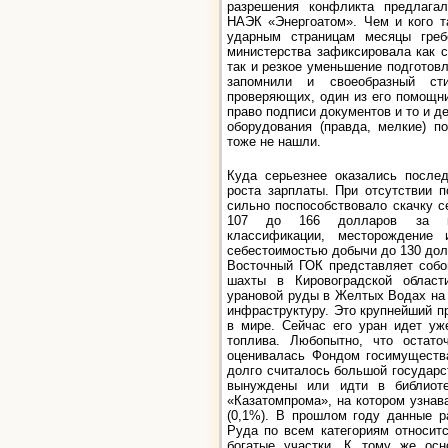
разрешения конфликта предлагал
НАЭК «Энергоатом». Чем и кого т
ударным страницам месяцы греб
министерства зафиксировала как 
так и резкое уменьшение подготов
запомнили и своеобразный ст
проверяющих, один из его помощн
право подписи документов и то и д
оборудования (правда, мелкие) п
тоже не нашли.
Куда серьезнее оказались послед
роста зарплаты. При отсутствии 
сильно поспособствовало скачку с
107 до 166 долларов за ки
классификации, месторождение
себестоимостью добычи до 130 долл
Восточный ГОК представляет собо
шахты в Кировоградской области
урановой руды в Желтых Водах на
инфраструктуру. Это крупнейший п
в мире. Сейчас его уран идет уж
топлива. Любопытно, что остато
оценивалась Фондом госимущества
долго считалось большой государс
вынуждены или идти в библиоте
«Казатомпрома», на котором узнав
(0,1%). В прошлом году данные р
Руда по всем категориям относитс
богатые участки. К тому же ос