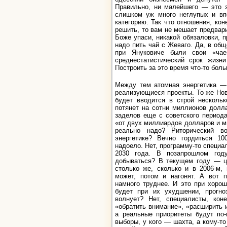
Правильно, ни малейшего — это з
слишком уж много неглупых и вп
категорию. Так что отношения, кон
решить, то вам не мешает предвар
Боже упаси, никакой обязаловки, 
надо пить чай с Жеваго. Да, в общ
при Януковиче были свои «чае
среднестатистический срок жизн
Построить за это время что-то боль
Между тем атомная энергетика —
реализующиеся проекты. То же Но
будет вводится в строй нескольк
потянет на сотни миллионов долл
заделов еще с советского период
«от двух миллиардов долларов и м
реально надо? Риторический в
энергетике? Вечно гордиться 10
надоело. Нет, программу-то специа
2030 года. В позапрошлом год
добываться? В текущем году — це
столько же, сколько и в 2006-м,
может, потом и нагонят. А вот п
намного труднее. И это при хоро
будет при их ухудшении, прогно
волнует? Нет, специалисты, кон
«обратить внимание», «расширить и
а реальные приоритеты будут по-
выборы, у кого — шахта, а кому-то