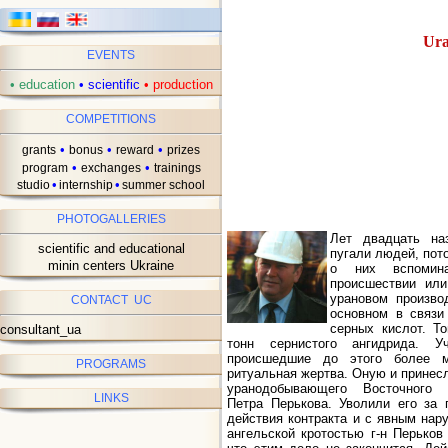
Ura
EVENTS
•
education
•
scientific
•
production
COMPETITIONS
•
•
•
grants
bonus
reward
prizes
•
•
program
exchanges
trainings
•
•
studio
internship
summer school
PHOTOGALLERIES
Лет двадцать на
scientific and educational
пугали людей, пото
minin centers Ukraine
о них вспомин
происшествии ил
урановом произв
CONTACT UC
основном в связи
серных кислот. Т
consultant_ua
тонн сернистого ангидрида. У
происшедшие до этого более м
PROGRAMS
ритуальная жертва. Оную и принес
уранодобывающего Восточного г
LINKS
Петра Перькова. Уволили его за 
действия контракта и с явным нар
ангельской кротостью г-н Перьков