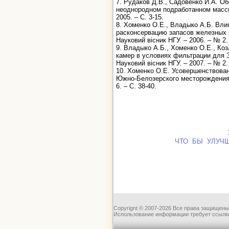
7. Рудаков Д.В., Садовенко И.А. 
неоднородном подработанном массив
2005. – С. 3-15.
8. Хоменко О.Е., Владыко А.Б. Вли
расконсервацию запасов железных р
Науковий вісник НГУ. – 2006. – № 2. 
9. Владыко А.Б., Хоменко О.Е., Ко
камер в условиях фильтрации для 
Науковий вісник НГУ. – 2007. – № 2. 
10. Хоменко О.Е. Усовершенствова
Южно-Белозерского месторождения ж
6. – С. 38-40.
ЧТО БЫ УЛУЧ
Copyrignt © 2007-2026 Все права защищены
Использование информации требует ссылки