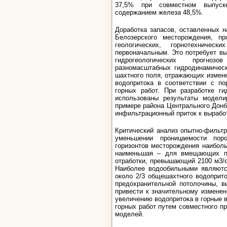
37,5% при совместном выпуск
содержанием железа 48,5%.
Доработка запасов, оставленных 
Белозерского месторождения, пр
геологических, горнотехниче
первоначальным. Это потребует вы
гидрогеологических прогн
разномасштабных гидродинамическ
шахтного поля, отражающих измен
водопритока в соответствии с по
горных работ. При разработке г
использованы результаты модел
примере района Центрального Донб
инфильтрационный приток к вырабо
Критический анализ опытно-фильт
уменьшении проницаемости пор
горизонтов месторождения наибол
наименьшая – для вмещающих по
отработки, превышающий 2100 м3/с
Наиболее водообильными являются
около 2/3 общешахтного водоприто
предохранительной потолочины, в
привести к значительному измене
увеличению водопритока в горные в
горных работ путем совместного п
моделей.