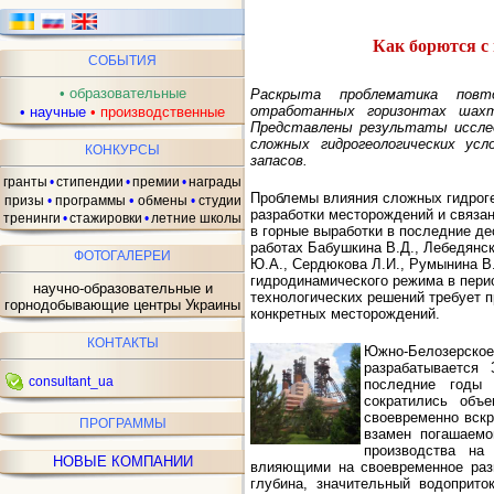
Как борются с
СОБЫТИЯ
•
образовательные
Раскрыта проблематика повт
отработанных горизонтах шахт
•
научные
•
производственные
Представлены результаты исслед
сложных гидрогеологических ус
КОНКУРСЫ
запасов.
гранты
•
стипендии
•
премии
•
награды
Проблемы влияния сложных гидрог
•
призы
•
программы
обмены
•
студии
разработки месторождений и связан
тренинги
•
стажировки
•
летние школы
в горные выработки в последние де
работах Бабушкина В.Д., Лебедянск
ФОТОГАЛЕРЕИ
Ю.А., Сердюкова Л.И., Румынина В.Г
гидродинамического режима в пери
научно-образовательные и
технологических решений требует п
горнодобывающие центры Украины
конкретных месторождений.
КОНТАКТЫ
Южно-Белозерс
разрабатывается
consultant_ua
последние годы 
сократились объе
своевременно вскр
ПРОГРАММЫ
взамен погашаемо
производства на
НОВЫЕ КОМПАНИИ
влияющими на своевременное разв
глубина, значительный водоприто