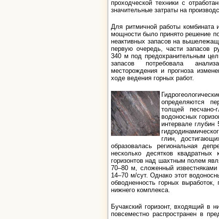
проходческой техники с отработа
значительные затраты на производс
Для ритмичной работы комбината 
мощности было принято решение по
неактивных запасов на вышележащих
первую очередь, части запасов р
340 м под предохранительным цел
запасов потребовала анализа
месторождения и прогноза измене
ходе ведения горных работ.
Гидрогеологиче
определяются пе
толщей песчано-
водоносных горизо
интервале глубин 
гидродинамическ
глин, достигающи
образовалась региональная депр
несколько десятков квадратных 
горизонтов над шахтным полем явл
70–80 м, сложенный известняками
14–70 м/сут. Однако этот водоносн
обводненность горных выработок, 
нижнего комплекса.
Бучакский горизонт, входящий в н
повсеместно распространен в пре