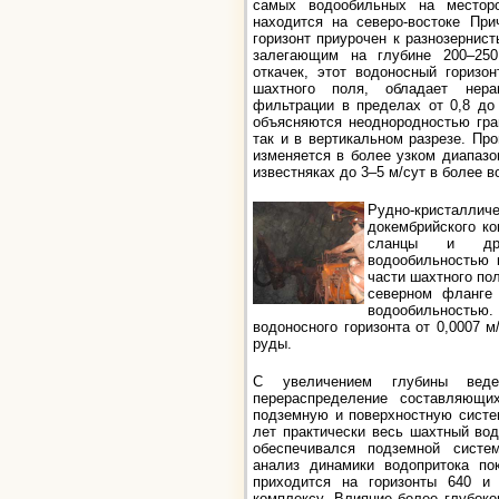
самых водообильных на месторо
находится на северо-востоке При
горизонт приурочен к разнозернис
залегающим на глубине 200–25
откачек, этот водоносный горизо
шахтного поля, обладает нера
фильтрации в пределах от 0,8 до
объясняются неоднородностью гра
так и в вертикальном разрезе. Пр
изменяется в более узком диапазо
известняках до 3–5 м/сут в более 
Рудно-кристаллич
докембрийского ко
сланцы и др.)
водообильностью 
части шахтного п
северном фланге 
водообильностью.
водоносного горизонта от 0,0007 м
руды.
С увеличением глубины веде
перераспределение составляющи
подземную и поверхностную систе
лет практически весь шахтный во
обеспечивался подземной систе
анализ динамики водопритока по
приходится на горизонты 640 и 
комплексу. Влияние более глубоког