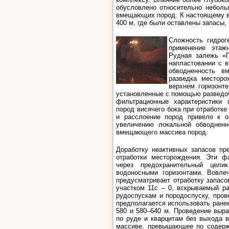
обусловлено относительно неболь
вмещающих пород. К настоящему в
400 м, где были оставлены запасы,
Сложность гидрог
применение этаж
Рудная залежь «Г
напластовании с в
обводненность в
разведка месторо
верхнем горизонте
установленные с помощью разведоч
фильтрационные характеристики 
пород висячего бока при отработке
и расслоение пород привело к о
увеличению локальной обводненн
вмещающего массива пород.
Доработку неактивных запасов пр
отработки месторождения. Эти ф
через предохранительный цели
водоносными горизонтами. Вовле
предусматривает отработку запасо
участком 11с – 0, вскрываемый р
рудоспускам и породоспуску, пров
предполагается использовать ране
580 и 580–640 м. Проведение выра
по руде и кварцитам без выхода 
массиве, превышающее по содерж