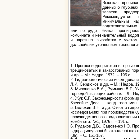
Высокая проница
данных о глубинах
запасов предох
Рекомендуется 
минимальным на
подготовительных
или по руде. Низкая проницаем
комбината и незначительный водо
и нарезных выработок с учетом
дальнейшим уточнением технологи
1. Прогноз водопритоков в горные 
трещиноватых и закарстованых поро
и др. – М.: Недра, 1972. – 196 с.
2. Гидрогеологические исследовани
Л.И. Сердюков и др. – М.: Недра, 19
3. Мироненко В.А., Румынин В.Г., 
горнодобывающих районах – Л.: Недр
4. Жук С.Г. Закономерности форми
бассейне. Дисс. … канд. геол.-мин. н
5. Белохин В.Н. и др. Отчет о гидр
исследованиях при производстве бу
производственного водопонижения 
комбината. №1, 1976 г. – 191 с.
6. Рудаков Д.В., Садовенко І.О. Пр
відпрацьовуванні й затопленні шахт
(36). – С. 151-157.