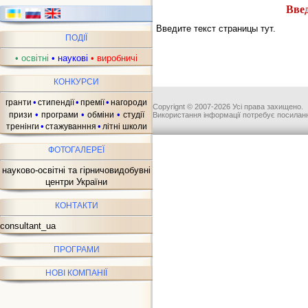
Введ
Введите текст страницы тут.
ПОДІЇ
•
освітні
•
наукові
•
виробничі
КОНКУРСИ
•
•
•
гранти
стипендії
премії
нагороди
Copyrignt © 2007-2026 Усі права захищено.
•
•
•
призи
програми
обміни
студії
Використання інформації потребує посиланн
•
•
тренінги
стажуванння
літні школи
ФОТОГАЛЕРЕЇ
науково-освітні та гірничовидобувні
центри України
КОНТАКТИ
consultant_ua
ПРОГРАМИ
НОВІ КОМПАНІЇ