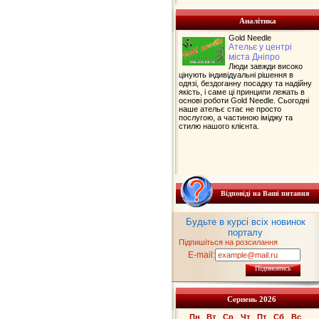
Аналітика
Gold Needle
Ательє у центрі
міста Дніпро
Люди завжди високо
цінують індивідуальні рішення в
одязі, бездоганну посадку та надійну
якість, і саме ці принципи лежать в
основі роботи Gold Needle. Сьогодні
наше ательє стає не просто
послугою, а частиною іміджу та
стилю нашого клієнта.
Відповіді на Ваші питання
Будьте в курсі всіх новинок
порталу
Підпишіться на розсилання
E-mail:
Підписатись
Серпень 2026
Пн
Вт
Ср
Чт
Пт
Сб
Вс