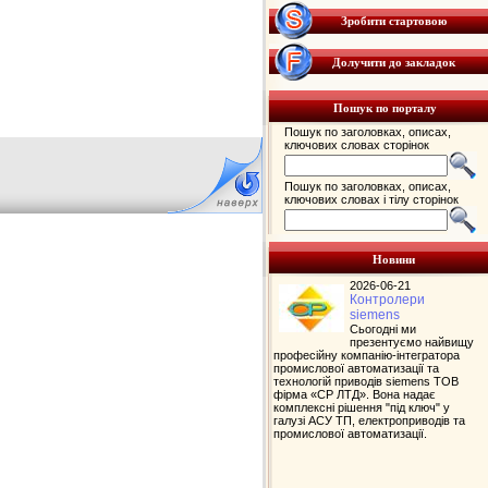
Зробити стартовою
Долучити до закладок
Пошук по порталу
Пошук по заголовках, описах,
ключових словах сторінок
Пошук по заголовках, описах,
ключових словах і тілу сторінок
Новини
2026-06-21
Контролери
siemens
Сьогодні ми
презентуємо найвищу
професійну компанію-інтегратора
промислової автоматизації та
технологій приводів siemens ТОВ
фірма «СР ЛТД». Вона надає
комплексні рішення "під ключ" у
галузі АСУ ТП, електроприводів та
промислової автоматизації.