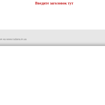
Введите заголовок тут
я на www.rudana.in.ua