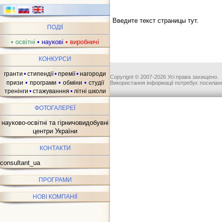
Введите текст страницы тут.
ПОДІЇ
•
освітні
•
наукові
•
виробничі
КОНКУРСИ
•
•
•
гранти
стипендії
премії
нагороди
Copyrignt © 2007-2026 Усі права захищено.
•
•
•
призи
програми
обміни
студії
Використання інформації потребує посиланн
•
•
тренінги
стажуванння
літні школи
ФОТОГАЛЕРЕЇ
науково-освітні та гірничовидобувні
центри України
КОНТАКТИ
consultant_ua
ПРОГРАМИ
НОВІ КОМПАНІЇ