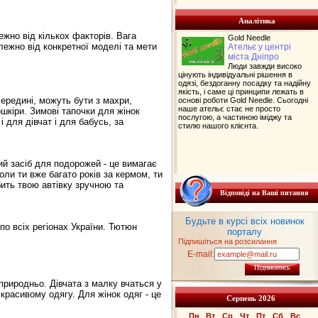
Аналітика
ежно від кількох факторів. Вага
Gold Needle
лежно від конкретної моделі та мети
Ательє у центрі
міста Дніпро
Люди завжди високо
цінують індивідуальні рішення в
одязі, бездоганну посадку та надійну
якість, і саме ці принципи лежать в
середині, можуть бути з махри,
основі роботи Gold Needle. Сьогодні
наше ательє стає не просто
ошкіри. Зимові тапочки для жінок
послугою, а частиною іміджу та
і для дівчат і для бабусь, за
стилю нашого клієнта.
ий засіб для подорожей - це вимагає
ли ти вже багато років за кермом, ти
бить твою автівку зручною та
Відповіді на Ваші питання
Будьте в курсі всіх новинок
по всіх регіонах України. Тютюн
порталу
Підпишіться на розсилання
E-mail:
Підписатись
 природньо. Дівчата з малку вчаться у
красивому одягу. Для жінок одяг - це
Серпень 2026
Пн
Вт
Ср
Чт
Пт
Сб
Вс