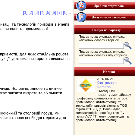
Зробити стартовою
::
[1]
[2]
[3]
[4]
[5]
[6]
[7]
[8]
::
Долучити до закладок
зації та технологій приводів siemens
роприводів та промислової
Пошук по порталу
Пошук по заголовках, описах,
ключових словах сторінок
Пошук по заголовках, описах,
дприємств, для яких стабільна робота
ключових словах і тілу сторінок
укції, дотримання термінів виконання
Новини
2026-06-21
Контролери
siemens
чиків. Чоловіче, жіноче та дитяче
Сьогодні ми
агає знизити витрати та збільшити
презентуємо найвищу
професійну компанію-інтегратора
промислової автоматизації та
технологій приводів siemens ТОВ
фірма «СР ЛТД». Вона надає
 кухонний та столовий посуд, ми
комплексні рішення "під ключ" у
галузі АСУ ТП, електроприводів та
ічники та інші необхідні гаджети для
промислової автоматизації.
>