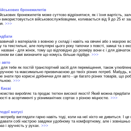
військових бронежилетів
йськових бронежилетів може суттєво відрізнятися, як і їхня вартість, зал
 використовується військовослужбовцями, коливається від 9 до 25 кг за
ня.
>>>
ридбати
азвичай з матеріалів з вовною у складі і навіть на овчині або з махрою в
 та текстильні, але популярні цього року тапочки з повсті, замші та з ек
названі - для жінок, тому що відповідно до розміру вони є і для дівчаток 
ном ви самі визначите що комусь більше підійде.
>>>
 авто
 для тебе як постій транспортний засіб для переміщення, також улюблен
зручною та максимально призвичаєною до твоїх різних потреб. Мабудь, ко
 знати про корисні дрібнички для авто - це багато різних товарів, що ро
альною.
>>>
 Києві
иємство виробляє та продає тютюн високої якості! Який можна придбати 
ості в асортименті у різниманітних сортах з різною міцностю.
>>>
лодої матусі
мотребу виглядати гарно навіть тоді, коли на неї ніхто не дивиться. І це
давати собі настрою завдяки удобному та комфортному, але і зовнішньо 
браз і зручність у рухах.
>>>