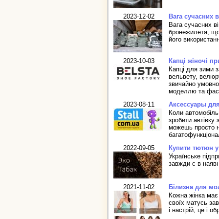
2023-12-02
Вага сучасних 
Вага сучасних ві
бронежилета, що
його використан
2023-10-03
Капці жіночі п
Капці для зими з
вельвету, велюру
звичайно умовно 
моделлю та фасо
2023-08-11
Аксессуары для
Коли автомобіль
зробити автівку 
можешь просто не
багатофункціон
2022-09-05
Купити тютюн у
Українське підпр
завжди є в наявн
2021-11-02
Білизна для мо
Кожна жінка має 
своїх матусь зав
і настрій, це і о