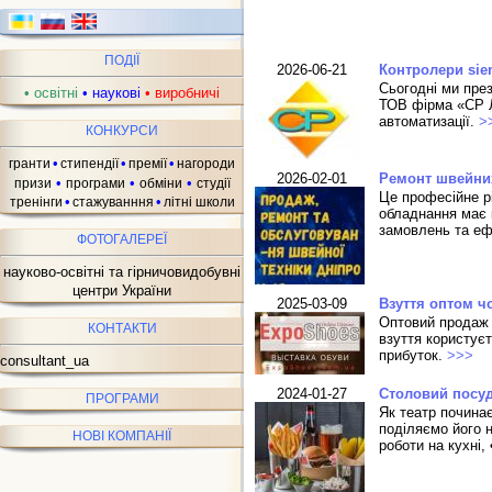
ПОДІЇ
2026-06-21
Контролери si
Сьогодні ми пре
•
освітні
•
наукові
•
виробничі
ТОВ фірма «СР Л
автоматизації.
>
КОНКУРСИ
•
•
•
гранти
стипендії
премії
нагороди
2026-02-01
Ремонт швейних
•
•
•
призи
програми
обміни
студії
Це професійне р
•
•
тренінги
стажуванння
літні школи
обладнання має 
замовлень та еф
ФОТОГАЛЕРЕЇ
науково-освітні та гірничовидобувні
центри України
2025-03-09
Взуття оптом чо
Оптовий продаж в
КОНТАКТИ
взуття користуєт
прибуток.
>>>
consultant_ua
2024-01-27
Столовий посу
ПРОГРАМИ
Як театр почина
поділяємо його н
НОВІ КОМПАНІЇ
роботи на кухні,