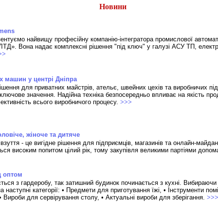
Новини
emens
зентуємо найвищу професійну компанію-інтегратора промислової автомати
ТД». Вона надає комплексні рішення "під ключ" у галузі АСУ ТП, елект
>>
 машин у центрі Дніпра
ішення для приватних майстрів, ательє, швейних цехів та виробничих пі
ключове значення. Надійна техніка безпосередньо впливає на якість прод
ективність всього виробничого процесу.
>>>
ловіче, жіноче та дитяче
зуття - це вигідне рішення для підприємців, магазинів та онлайн-майдан
ься високим попитом цілий рік, тому закупівля великими партіями допом
д оптом
ється з гардеробу, так затишний будинок починається з кухні. Вибираючи
а наступні категорії: • Предмети для приготування їжі, • Інструменти пом
 • Вироби для сервірування столу, • Актуальні вироби для зберігання.
>>